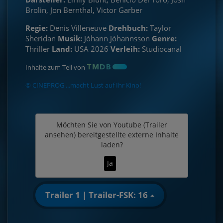
Brolin, Jon Bernthal, Victor Garber
Regie:
Denis Villeneuve
Drehbuch:
Taylor
Sheridan
Musik:
Jóhann Jóhannsson
Genre:
Thriller
Land:
USA 2026
Verleih:
Studiocanal
Inhalte zum Teil von
© CINEPROG ...macht Lust auf Ihr Kino!
Möchten Sie von
Youtube (Trailer
ansehen)
bereitgestellte externe Inhalte
laden?
Ja
Trailer 1 | Trailer-FSK: 16