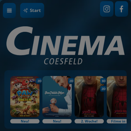
Start
2D
2D
3D
2D
Neu!
Neu!
2. Woche!
Filme in O