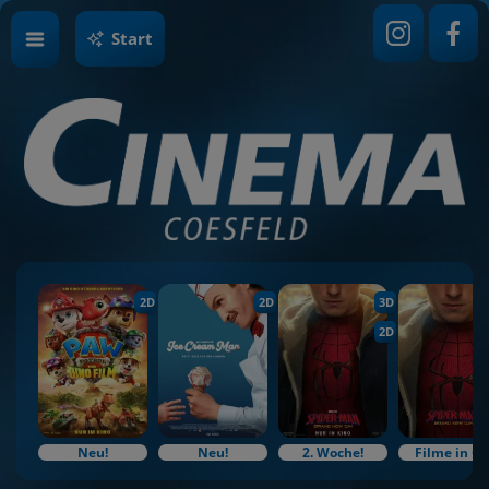
Start
2D
2D
3D
2D
Neu!
Neu!
2. Woche!
Filme in O