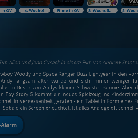
 in OV
4. Woche!
Filme in OV
3. Woche!Im Bundesstart
im Allen und Joan Cusack in einem Film von Andrew Stanto
boy Woody und Space Ranger Buzz Lightyear in den vorh
r Andy langsam älter wurde und sich immer weniger für 
 alle im Besitz von Andys kleiner Schwester Bonnie. Aber d
 in Toy Story 5 kommt ein neues Spielzeug ins Kinderzimm
chnell in Vergessenheit geraten - ein Tablet in Form eines
: Sobald ein Screen erleuchtet, ist alles Analoge oft schnel
t-Alarm