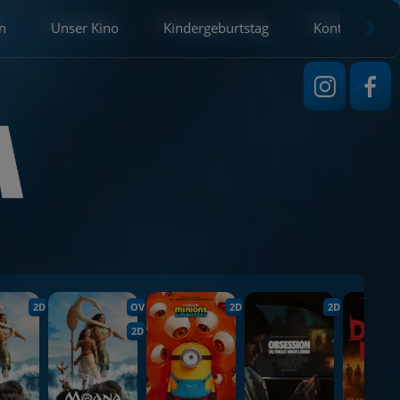
n
Unser Kino
Kindergeburtstag
Kontakt
2D
OV
2D
2D
2D