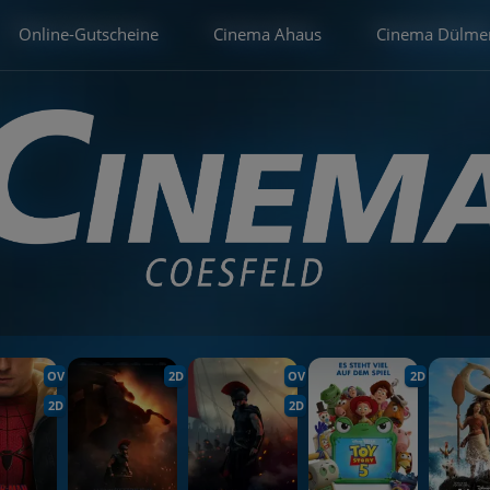
Online-Gutscheine
Cinema Ahaus
Cinema Dülme
OV
2D
OV
2D
2D
2D