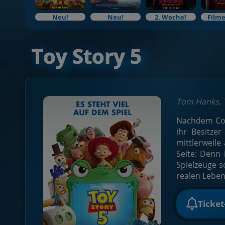
Neu!
Neu!
2. Woche!
Filme
Toy Story 5
Tom Hanks, T
Nachdem Cow
ihr Besitze
mittlerweile
Seite: Denn
Spielzeuge s
realen Leben
Ticke