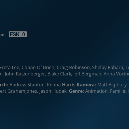
be:
reta Lee, Conan O´Brien, Craig Robinson, Shelby Rabara, To
n, John Ratzenberger, Blake Clark, Jeff Bergman, Anna Vocino
uch:
Andrew Stanton, Kenna Harris
Kamera:
Matt Aspbury, 
bert Grahamjones, Jason Hudak;
Genre:
Animation, Familie,