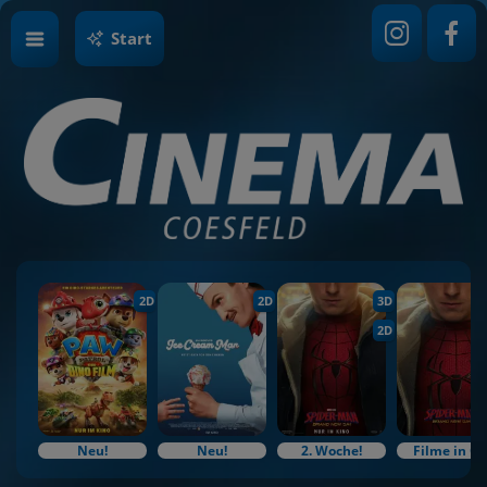
Start
2D
2D
3D
2D
Neu!
Neu!
2. Woche!
Filme in O