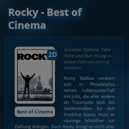
Rocky - Best of
Cinema
Sylvester Stallone, Talia
2D
Shire und Burt Young in
einem Film von John G.
Avildsen
Rocky Balboa verdient
sich in Philadelphia
seinen Lebensunterhalt
mit Jobs, die alles andere
als Traumjobs sind. Als
Geldeintreiber für den
Best of Cinema
Kredithai Gazzo muss er
säumige Schuldner zur
Zahlung drängen. Doch Rocky bringt es nicht über