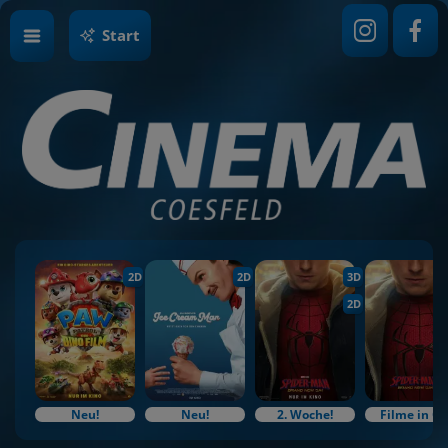
Start
2D
2D
3D
2D
Neu!
Neu!
2. Woche!
Filme in O