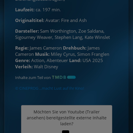
Laufzeit:
ca. 197 min.
Originaltitel:
Avatar: Fire and Ash
Darsteller:
Sam Worthington, Zoe Saldana,
Sigourney Weaver, Stephen Lang, Kate Winslet
Regie:
James Cameron
Drehbuch:
James
Cameron
Musik:
Miley Cyrus, Simon Franglen
Genre:
Action, Abenteuer
Land:
USA 2025
Verleih:
Walt Disney
Inhalte zum Teil von
© CINEPROG ...macht Lust auf Ihr Kino!
Möchten Sie von
Youtube (Trailer
ansehen)
bereitgestellte externe Inhalte
laden?