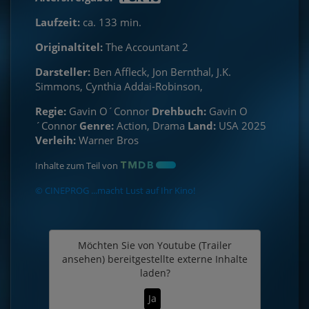
Laufzeit:
ca. 133 min.
Originaltitel:
The Accountant 2
Darsteller:
Ben Affleck, Jon Bernthal, J.K.
Simmons, Cynthia Addai-Robinson,
Regie:
Gavin O´Connor
Drehbuch:
Gavin O
´Connor
Genre:
Action, Drama
Land:
USA 2025
Verleih:
Warner Bros
Inhalte zum Teil von
© CINEPROG ...macht Lust auf Ihr Kino!
Möchten Sie von
Youtube (Trailer
ansehen)
bereitgestellte externe Inhalte
laden?
Ja