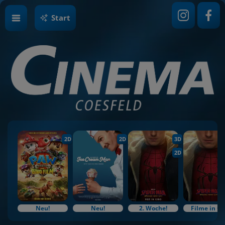
Start
2D
2D
3D
2D
Neu!
Neu!
2. Woche!
Filme in O