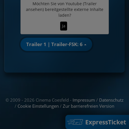
Möchten Sie von
Youtube (Trailer
ansehen)
bereitgestellte externe Inhalte
laden?
Ja
Trailer 1 | Trailer-FSK: 6
© 2009 - 2026 Cinema Coesfeld -
Impressum
/
Datenschutz
/
Cookie Einstellungen
/
Zur barrierefreien Version
ExpressTicket