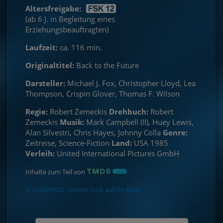
Altersfreigabe:
(ab 6 J. in Begleitung eines
Erziehungsbeauftragten)
Laufzeit:
ca. 116 min.
Originaltitel:
Back to the Future
Darsteller:
Michael J. Fox, Christopher Lloyd, Lea
Thompson, Crispin Glover, Thomas F. Wilson
Regie:
Robert Zemeckis
Drehbuch:
Robert
Zemeckis
Musik:
Mark Campbell (II), Huey Lewis,
Alan Silvestri, Chris Hayes, Johnny Colla
Genre:
Zeitreise, Science-Fiction
Land:
USA 1985
Verleih:
United International Pictures GmbH
Inhalte zum Teil von
© CINEPROG ...macht Lust auf Ihr Kino!