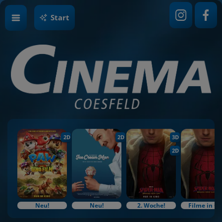
Start
2D
2D
3D
2D
Neu!
Neu!
2. Woche!
Filme in O