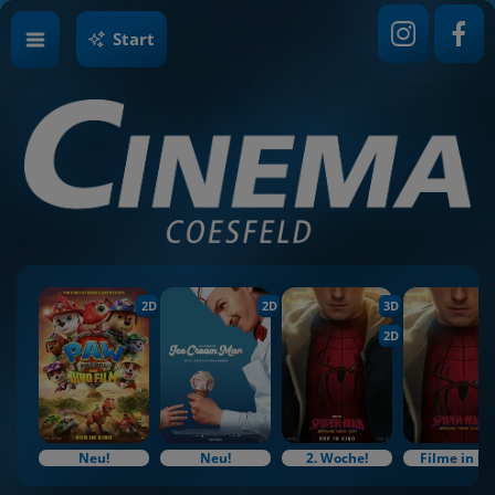
Start
2D
2D
3D
2D
Neu!
Neu!
2. Woche!
Filme in O