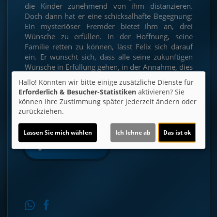
die Kinder zunehmend von ihm distanzieren.
Doch dann hat er eine schicksalhafte Begegnung:
Ein mysteriöser Fremder bietet ihm an, drei
Wünsche zu erfüllen. In der Hoffnung, seine
Familie retten zu können, lässt Felix sich darauf
ein. Er wünscht sich, dass alle seine zukünftigen
Wünsche in Erfüllung gehen, in der Annahme, dies
sei ein kluger Schachzug. Doch als plötzlich alles,
Hallo! Könnten wir bitte einige zusätzliche Dienste für
was er sich wünscht, Wirklichkeit wird, erkennt er
Erforderlich & Besucher-Statistiken
aktivieren? Sie
bald, dass dies mehr Fluch als Segen ist. Felix
können Ihre Zustimmung später jederzeit ändern oder
muss sich mit seinen wahren Bedürfnissen
zurückziehen.
auseinandersetzen, um echtes Glück zu finden.
Lassen Sie mich wählen
Ich lehne ab
Das ist ok
Ticket-Alarm