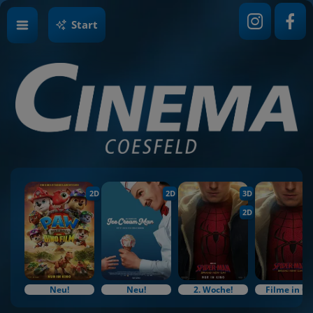
Start
2D
2D
3D
2D
Neu!
Neu!
2. Woche!
Filme in O