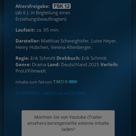
Altersfreigabe:
(ab 6 J. in Begleitung eines
Erziehungsbeauftragten)
Laufzeit:
ca. 95 min.
Darsteller:
Matthias Schweighöfer, Luise Heyer,
Henry Hübchen, Verena Altenberger,
Regie:
Erik Schmitt
Drehbuch:
Erik Schmitt
Genre:
Drama
Land:
Deutschland 2025
Verleih:
ProU/Filmwelt
Inhalte zum Teil von
© CINEPROG ...macht Lust auf Ihr Kino!
Möchten Sie von
Youtube (Trailer
ansehen)
bereitgestellte externe Inhalte
laden?