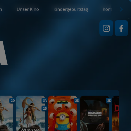
n
Unser Kino
Kindergeburtstag
Kontakt
2D
OV
2D
2D
2D