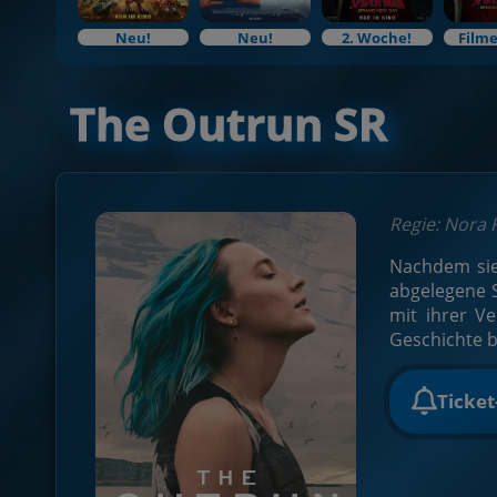
Neu!
Neu!
2. Woche!
Filme
The Outrun SR
Regie: Nora 
Nachdem sie
abgelegene S
mit ihrer V
Geschichte b
Ticke