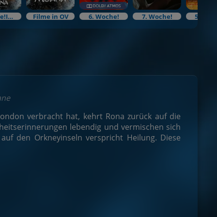
5. Woche!Im Bundesstart
Filme in OV
6. Woche!
7. Woche!
5. Woc
ane
ondon verbracht hat, kehrt Rona zurück auf die
dheitserinnerungen lebendig und vermischen sich
auf den Orkneyinseln verspricht Heilung. Diese