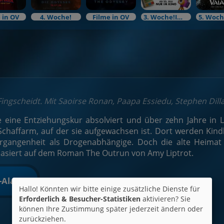
 in OV
4. Woche!
Filme in OV
3. Woche!Im Bundesstart
Fingscheidt. Mit Saoirse Ronan, Paapa Essiedu, Stephen Dill
 eine Entziehungskur absolviert und über zehn Jahre in L
chaffarm, auf der sie aufgewachsen ist. Dort werden Kin
ergangenheit als Drogenabhängige. Doch die alte Heimat 
asiert auf dem Roman The Outrun von Amy Liptrot.
t-Alarm
Hallo! Könnten wir bitte einige zusätzliche Dienste für
Erforderlich & Besucher-Statistiken
aktivieren? Sie
können Ihre Zustimmung später jederzeit ändern oder
zurückziehen.