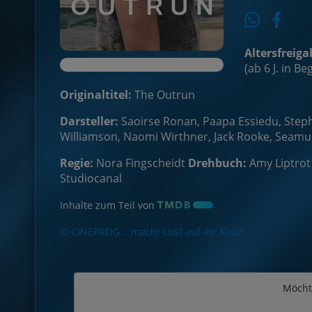
Altersfreiga
(ab 6 J. in B
Originaltitel:
The Outrun
Darsteller:
Saoirse Ronan, Paapa Essiedu, Stephe
Williamson, Naomi Wirthner, Jack Rooke, Seamus Di
Regie:
Nora Fingscheidt
Drehbuch:
Amy Liptrot
Studiocanal
Inhalte zum Teil von
© CINEPROG ...macht Lust auf Ihr Kino!
Möcht