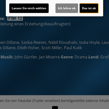
Lassen Sie mich wählen
Ich lehne ab
Das ist ok
be:
egleitung eines Erziehungsbeauftragten)
n Dillane, Saskia Reeves, Nabil Elouahabi, Izuka Hoyle, Laur
llane, Eilidh Fisher, Scott Miller, Paul Kulik
Musik:
John Gürtler, Jan Miserre
Genre:
Drama
Land:
Groß
en Sie von
Youtube (Trailer ansehen)
bereitgestellte externe Inhalt