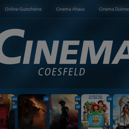
Online-Gutscheine
Cinema Ahaus
Cinema Dülme
OV
2D
OV
2D
2D
2D