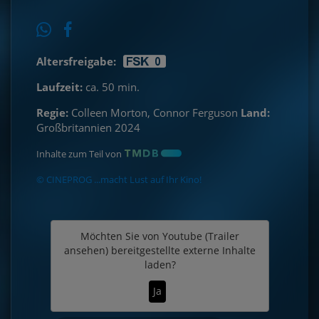
Altersfreigabe:
Laufzeit:
ca. 50 min.
Regie:
Colleen Morton, Connor Ferguson
Land:
Großbritannien 2024
Inhalte zum Teil von
© CINEPROG ...macht Lust auf Ihr Kino!
Möchten Sie von
Youtube (Trailer
ansehen)
bereitgestellte externe Inhalte
laden?
Ja