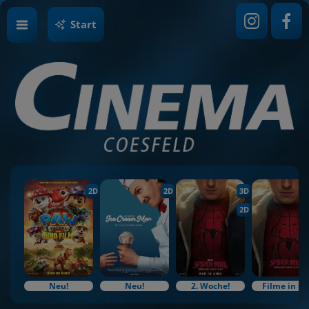
Start
2D
2D
3D
2D
Neu!
Neu!
2. Woche!
Filme in O